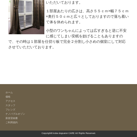
いただいております。
１部屋あたりの広さは、高さ５５ｃｍ×幅７５ｃｍ
×奥行５０ｃｍと広々としておりますので落ち着い
て体を休められます。
小型のワンちゃんによっては広すぎると逆に不安
に感じてしまい安眠を妨げることもありますの
で、その時は１部屋を仕切り板で完全２分割し小さめの個室にして対応
させていただいております。
ホーム
価格
アクセス
スタッフ
フレンズ
ナノバブルオゾン
新規登録書
ご利用規約
Copyright©
kobe dogsalon CARE
All Rights Reserved.