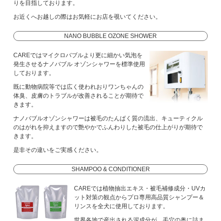
りを目指しております。
お近くへお越しの際はお気軽にお店を覗いてください。
NANO BUBBLE OZONE SHOWER
CAREではマイクロバブルより更に細かい気泡を
発生させるナノバブル オゾンシャワーを標準使用
しております。
既に動物病院等では広く使われおりワンちゃんの
体臭、皮膚のトラブルが改善されることが期待で
きます。
ナノバブルオゾンシャワーは被毛のたんぱく質の流出、キューティクル
のはがれを抑えますので艶やかでふんわりした被毛の仕上がりが期待で
きます。
是非その違いをご実感ください。
SHAMPOO & CONDITIONER
CAREでは植物抽出エキス・被毛補修成分・UVカ
ット対策の観点からプロ専用高品質シャンプー＆
リンスを全犬に使用しております。
世界各地で産出される泥成分が、毛穴の奥に詰ま