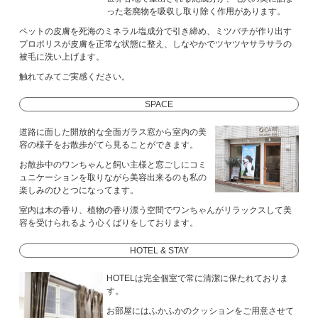
った老廃物を吸収し取り除く作用があります。
ペットの皮膚を死海のミネラル塩成分で引き締め、ミツバチが作り出す
プロポリスが皮膚を正常な状態に整え、しなやかでツヤツヤサラサラの
被毛に洗い上げます。
触れてみてご実感ください。
SPACE
道路に面した開放的な全面ガラス窓から室内の美
容の様子をお散歩がてら見ることができます。
お散歩中のワンちゃんと飼い主様と窓ごしにコミ
ュニケーションを取りながら美容出来るのも私の
楽しみのひとつになってます。
室内は木の香り、植物の香り漂う空間でワンちゃんがリラックスして美
容を受けられるよう心くばりをしております。
HOTEL & STAY
HOTELは完全個室で常に清潔に保たれておりま
す。
お部屋にはふかふかのクッションをご用意させて